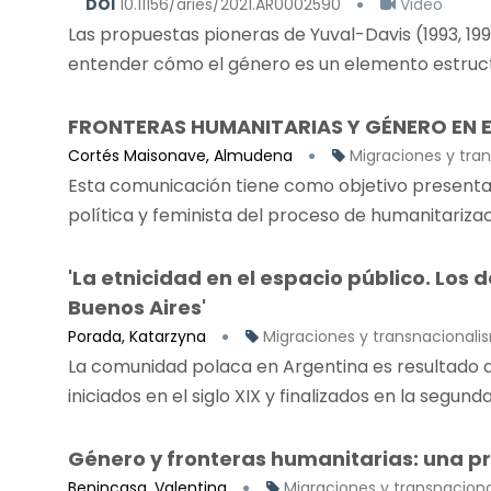
DOI
10.11156/aries/2021.AR0002590
Video
Las propuestas pioneras de Yuval-Davis (1993, 199
entender cómo el género es un elemento estruct
FRONTERAS HUMANITARIAS Y GÉNERO EN 
Cortés Maisonave, Almudena
Migraciones y tra
Esta comunicación tiene como objetivo presentar
política y feminista del proceso de humanitarizac
'La etnicidad en el espacio público. Los
Buenos Aires'
Porada, Katarzyna
Migraciones y transnacionali
La comunidad polaca en Argentina es resultado 
iniciados en el siglo XIX y finalizados en la segunda
Género y fronteras humanitarias: una p
Benincasa, Valentina
Migraciones y transnacion