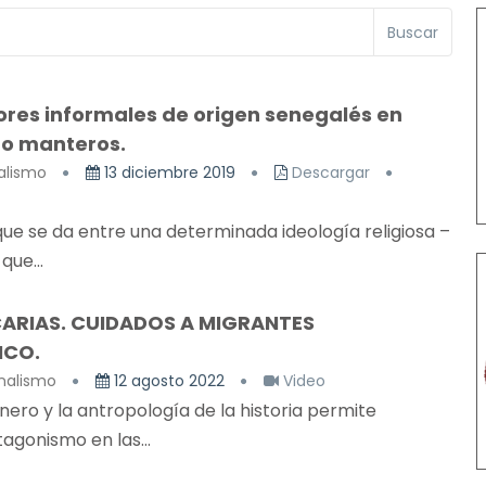
Buscar
ores informales de origen senegalés en
 o manteros.
alismo
13 diciembre 2019
Descargar
 que se da entre una determinada ideología religiosa –
que...
CARIAS. CUIDADOS A MIGRANTES
ICO.
onalismo
12 agosto 2022
Video
ero y la antropología de la historia permite
gonismo en las...