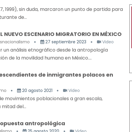
7, 1999), sin duda, marcaron un punto de partida para
urante de...
EL NUEVO ESCENARIO MIGRATORIO EN MÉXICO
nsnacionalismo
27 septiembre 2023
Video
 un análisis etnográfico desde la antropología
ión de la movilidad humana en México....
 descendientes de inmigrantes polacos en
smo
20 agosto 2021
Video
de movimientos poblacionales a gran escala,
 mitad del...
ropuesta antropológica
alismo
25 agosto 2020
Video