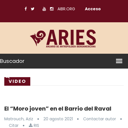
AIBR.ORG
Acceso
Buscador
VIDEO
El “Moro joven” en el Barrio del Raval
Matrouch, Aziz
20 agosto 2021
Contactar autor
Citar
RIS