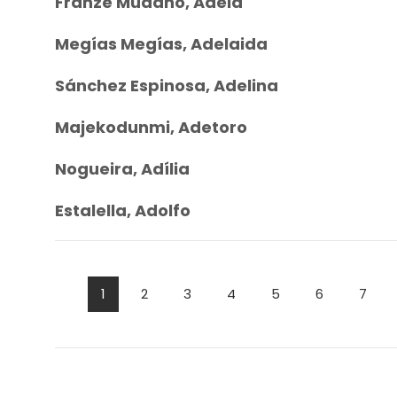
Franzé Mudanó, Adela
Megías Megías, Adelaida
Sánchez Espinosa, Adelina
Majekodunmi, Adetoro
Nogueira, Adília
Estalella, Adolfo
1
2
3
4
5
6
7