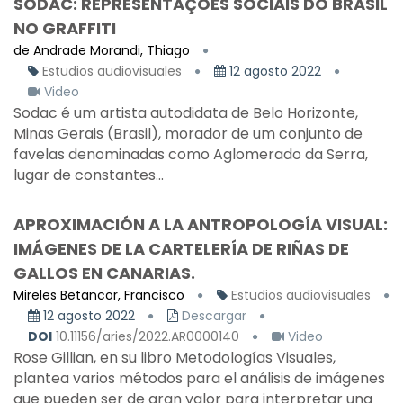
SODAC: REPRESENTAÇÕES SOCIAIS DO BRASIL
NO GRAFFITI
de Andrade Morandi, Thiago
Estudios audiovisuales
12 agosto 2022
Video
Sodac é um artista autodidata de Belo Horizonte,
Minas Gerais (Brasil), morador de um conjunto de
favelas denominadas como Aglomerado da Serra,
lugar de constantes...
APROXIMACIÓN A LA ANTROPOLOGÍA VISUAL:
IMÁGENES DE LA CARTELERÍA DE RIÑAS DE
GALLOS EN CANARIAS.
Mireles Betancor, Francisco
Estudios audiovisuales
12 agosto 2022
Descargar
DOI
10.11156/aries/2022.AR0000140
Video
Rose Gillian, en su libro Metodologías Visuales,
plantea varios métodos para el análisis de imágenes
que pueden ser de gran valor para interpretar una