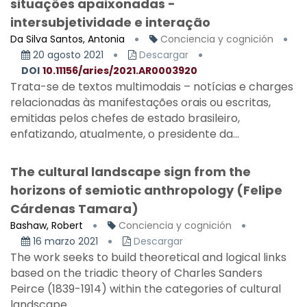
situações apaixonadas -
intersubjetividade e interação
Da Silva Santos, Antonia
Conciencia y cognición
20 agosto 2021
Descargar
DOI
10.11156/aries/2021.AR0003920
Trata-se de textos multimodais – notícias e charges
relacionadas às manifestações orais ou escritas,
emitidas pelos chefes de estado brasileiro,
enfatizando, atualmente, o presidente da...
The cultural landscape sign from the
horizons of semiotic anthropology (Felipe
Cárdenas Tamara)
Bashaw, Robert
Conciencia y cognición
16 marzo 2021
Descargar
The work seeks to build theoretical and logical links
based on the triadic theory of Charles Sanders
Peirce (1839-1914) within the categories of cultural
landscape...