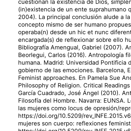
cuestionan la existencia de Dios, simplem
(in)existencia de un ente suprahumano q
2004). La principal conclusión alude a la
concepto mismo de ser humano propuesto
operaba(n) desde un hic et nunc diferente
encargada(s) de reflexionar sobre ello hu
Bibliografía Amengual, Gabriel (2007). An
Beorlegui, Carlos (2016). Antropología fi
humana. Madrid: Universidad Pontificia d
gobierno de las emociones. Barcelona, 
Feminist approaches. En Pamela Sue Ande
Philosophy of Religion. Critical Reading
García Cuadrado, José Ángel (2010). Antr
Filosofía del Hombre. Navarra: EUNSA. L
las mujeres como locus de opresión/repre
https://doi.org/10.5209/rev_INFE.2015.v6
mujeres son cuerpo: reflexiones feminist
https://doi.org/10.5209/rev_INFE.2015.v