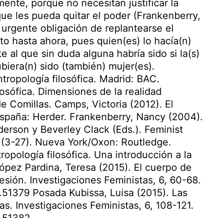
ente, porque no necesitan justificar la
ue les pueda quitar el poder (Frankenberry,
 urgente obligación de replantearse el
 hasta ahora, pues quien(es) lo hacía(n)
 al que sin duda alguna habría sido si la(s)
biera(n) sido (también) mujer(es).
tropología filosófica. Madrid: BAC.
losófica. Dimensiones de la realidad
e Comillas. Camps, Victoria (2012). El
España: Herder. Frankenberry, Nancy (2004).
rson y Beverley Clack (Eds.). Feminist
s (3-27). Nueva York/Oxon: Routledge.
opología filosófica. Una introducción a la
ópez Pardina, Teresa (2015). El cuerpo de
sión. Investigaciones Feministas, 6, 60-68.
.51379 Posada Kubissa, Luisa (2015). Las
as. Investigaciones Feministas, 6, 108-121.
6.51382