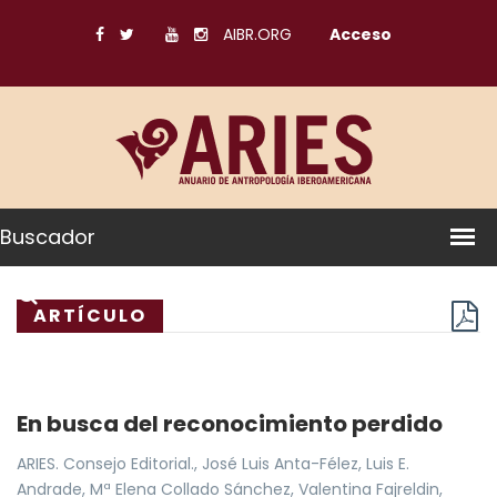
AIBR.ORG
Acceso
Buscador
ARTÍCULO
En busca del reconocimiento perdido
ARIES. Consejo Editorial., José Luis Anta-Félez, Luis E.
Andrade, Mª Elena Collado Sánchez, Valentina Fajreldin,