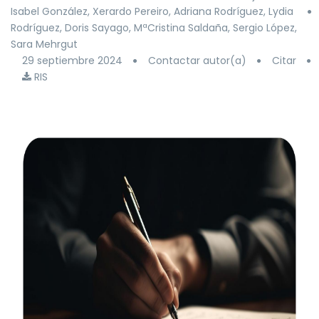
Isabel González, Xerardo Pereiro, Adriana Rodríguez, Lydia
Rodríguez, Doris Sayago, MªCristina Saldaña, Sergio López,
Sara Mehrgut
29 septiembre 2024
Contactar autor(a)
Citar
RIS