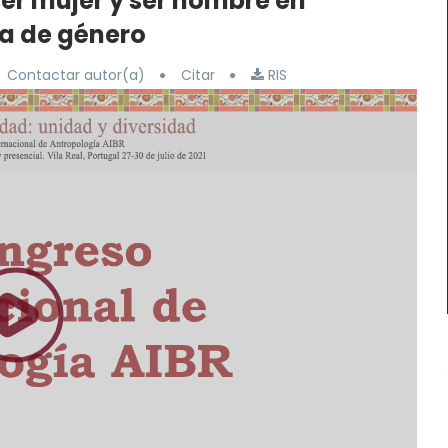
er mujer y ser hombre en
a de género
Contactar autor(a)
Citar
RIS