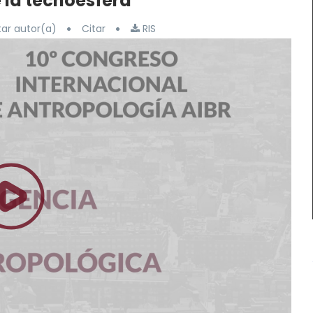
e la tecnoesfera
ar autor(a)
Citar
RIS