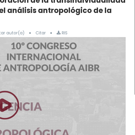
oración de la transindividualidad
 análisis antropológico de la
ar autor(a)
Citar
RIS