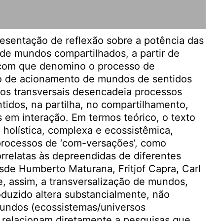
resentação de reflexão sobre a potência das
 de mundos compartilhados, a partir de
 com que denomino o processo de
o de acionamento de mundos de sentidos
os transversais desencadeia processos
tidos, na partilha, no compartilhamento,
 em interação. Em termos teórico, o texto
olística, complexa e ecossistêmica,
processos de ‘com-versações’, como
orrelatas às depreendidas de diferentes
esde Humberto Maturana, Fritjof Capra, Carl
e, assim, a transversalização de mundos,
oduzido altera substancialmente, não
undos (ecossistemas/universos
e relacionam diretamente a pesquisas que