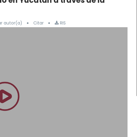
io en Yucatán a través de la
r autor(a)
Citar
RIS