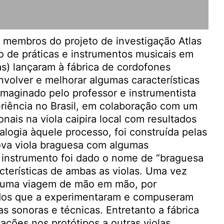
 membros do projeto de investigação Atlas
o de práticas e instrumentos musicais em
as) lançaram à fábrica de cordofones
nvolver e melhorar algumas características
 imaginado pelo professor e instrumentista
periência no Brasil, em colaboração com um
onais na viola caipira local com resultados
alogia àquele processo, foi construída pelas
ova viola braguesa com algumas
 instrumento foi dado o nome de “braguesa
acterísticas de ambas as violas. Uma vez
ou uma viagem de mão em mão, por
ados que a experimentaram e compuseram
as sonoras e técnicas. Entretanto a fábrica
ações nos protótipos a outras violas