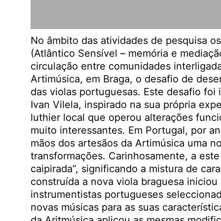
No âmbito das atividades de pesquisa os
(Atlântico Sensível – memória e mediaçã
circulação entre comunidades interligad
Artimúsica, em Braga, o desafio de dese
das violas portuguesas. Este desafio foi
Ivan Vilela, inspirado na sua própria ex
luthier local que operou alterações funci
muito interessantes. Em Portugal, por an
mãos dos artesãos da Artimúsica uma n
transformações. Carinhosamente, a este
caipirada”, significando a mistura de car
construída a nova viola braguesa inici
instrumentistas portugueses seleccion
novas músicas para as suas característic
da Aritmúsica aplicou as mesmas modific