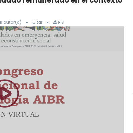
 cuidado remunerado en el contexto
r autor(a)
Citar
RIS