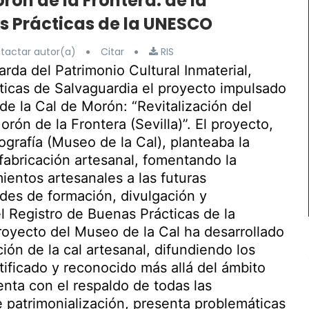
orón de la Frontera: de la
s Prácticas de la UNESCO
tactar autor(a)
Citar
RIS
rda del Patrimonio Cultural Inmaterial,
icas de Salvaguardia el proyecto impulsado
de la Cal de Morón: “Revitalización del
orón de la Frontera (Sevilla)”. El proyecto,
ografía (Museo de la Cal), planteaba la
 fabricación artesanal, fomentando la
ientos artesanales a las futuras
des de formación, divulgación y
el Registro de Buenas Prácticas de la
oyecto del Museo de la Cal ha desarrollado
ión de la cal artesanal, difundiendo los
tificado y reconocido más allá del ámbito
nta con el respaldo de todas las
e patrimonialización, presenta problemáticas