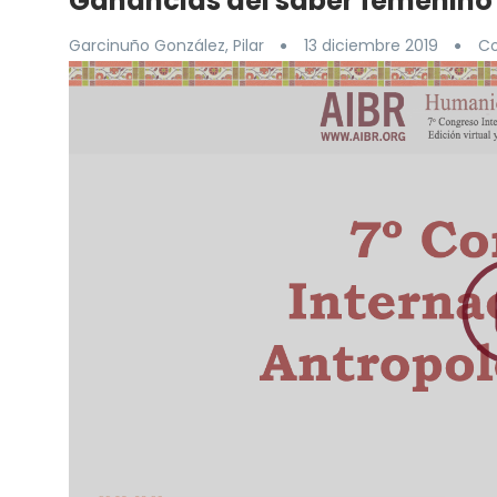
Ganancias del saber femenino
Garcinuño González, Pilar
13 diciembre 2019
Co