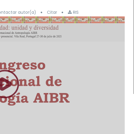
ntactar autor(a)
Citar
RIS