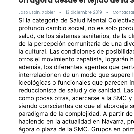
Un ágora desde el tejido de la
Jaso Esain, Xabier
13 diciembre 2019
Contactar
Si la categoría de Salud Mental Colecti
profundo cambio social, no es solo porq
salud, de los sistemas sanitarios, de la c
de la percepción comunitaria de una div
la cultural. Las condiciones de posibilidad
otros el movimiento zapatista, lograrán
además, los diferentes agentes que perte
interrelacionen de un modo que supere l
ideológicas o funcionales que parecen i
reduccionista de salud y de sanidad. Las
como pocas otras, acercarse a la SMC y e
siendo conscientes de que el abordaje se
paradigma de la complejidad. A partir de
haciendo en la actualidad en Navarra, pr
ágora o plaza de la SMC. Grupos en pri