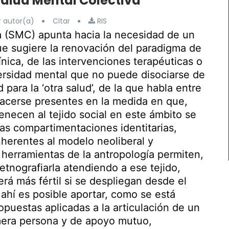
 Salud Mental Colectiva
 autor(a)
Citar
RIS
va (SMC) apunta hacia la necesidad de un
ue sugiere la renovación del paradigma de
línica, de las intervenciones terapéuticas o
ersidad mental que no puede disociarse de
 para la ‘otra salud’, de la que habla entre
 hacerse presentes en la medida en que,
necen al tejido social en este ámbito se
as compartimentaciones identitarias,
nherentes al modelo neoliberal y
 herramientas de la antropología permiten,
tnografiarla atendiendo a ese tejido,
rá más fértil si se despliegan desde el
 ahí es posible aportar, como se está
opuestas aplicadas a la articulación de un
mera persona y de apoyo mutuo,