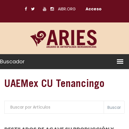
AIBR.ORG
Acceso
Buscador
UAEMex CU Tenancingo
Buscar